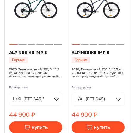
ALPINEBIKE IMP 8
ALPINEBIKE IMP 8
Горные
Горные
2026, Темно-зеленый, 29", 8, 15.5
2026, Темно-синий, 29", 8, 15.5 кг,
кг, ALPINEBIKE G3 IMP QR.
ALPINEBIKE G3 IMP QR. Актуальная
Актуальная геометрия; конусный
геометрия; конусный рулевой
рулевой стакан; внутренняя
стакан; внутренняя прокладка
прокладка рубашек; крепление
рубашек; крепление багажника,
багажника, TEKTRO TKD 176,
TEKTRO TKD 176, дисковый
Размер рамы
Размер рамы
дисковый гидравлический, ротор
гидравлический, ротор 160 мм,
160 мм, TEKTRO TKD 176, дисковый
TEKTRO TKD 176, дисковый
гидравлический, ротор 160 мм,
гидравлический, ротор 160 мм,
L/XL (ЕТТ 645)"
L/XL (ЕТТ 645)"
L/XL
L/XL
44 900 ₽
44 900 ₽
купить
купить