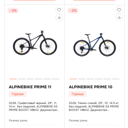
- 0%
- 0%
ALPINEBIKE PRIME 11
ALPINEBIKE PRIME 10
Горные
Горные
2026, Графитовый черный, 29", 11,
2026, Темно-синий, 29", 10, 14.5 кг,
14 кг, без педалей, ALPINEBIKE G3
без педалей, ALPINEBIKE G3 PRIME
PRIME BOOST 148х12. Даункантри
BOOST 148х12. Даункантри
геометрия, гладкие швы, дропауты
геометрия, гладкие швы, дропауты
SRAM UDH, увеличенный рулевой
SRAM UDH, увеличенный рулевой
стакан, дополнительные бонки,
стакан, дополнительные бонки,
Размер рамы
Размер рамы
крепление багажника и отверстия
крепление багажника и отверстия
для дроппера, SHIMANO MT200,
для дроппера, SHIMANO MT200,