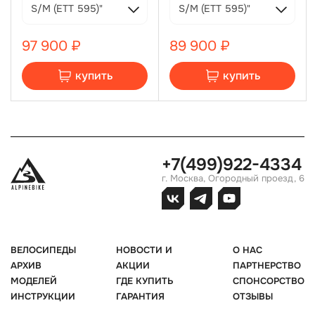
ротор SHIMANO SM-RT56, 180 мм,
ротор SHIMANO SM-RT56, 180 мм,
S/M (ЕТТ 595)"
S/M (ЕТТ 595)"
SHIMANO MT200, ротор SHIMANO
SHIMANO MT200, ротор SHIMANO
SM-RT56, 160 мм, L/XL
SM-RT56, 160 мм, L/XL
97 900 ₽
89 900 ₽
купить
купить
+7(499)922-4334
г. Москва, Огородный проезд, 6
ВЕЛОСИПЕДЫ
НОВОСТИ И
О НАС
АРХИВ
АКЦИИ
ПАРТНЕРСТВО
МОДЕЛЕЙ
ГДЕ КУПИТЬ
СПОНСОРСТВО
ИНСТРУКЦИИ
ГАРАНТИЯ
ОТЗЫВЫ