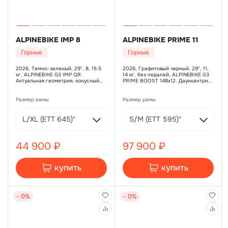
ALPINEBIKE IMP 8
ALPINEBIKE PRIME 11
Горные
Горные
2026, Темно-зеленый, 29", 8, 15.5
2026, Графитовый черный, 29", 11,
кг, ALPINEBIKE G3 IMP QR.
14 кг, без педалей, ALPINEBIKE G3
Актуальная геометрия; конусный
PRIME BOOST 148х12. Даункантри
рулевой стакан; внутренняя
геометрия, гладкие швы, дропауты
прокладка рубашек; крепление
SRAM UDH, увеличенный рулевой
багажника, TEKTRO TKD 176,
стакан, дополнительные бонки,
Размер рамы
Размер рамы
дисковый гидравлический, ротор
крепление багажника и отверстия
160 мм, TEKTRO TKD 176, дисковый
для дроппера, SHIMANO MT200,
гидравлический, ротор 160 мм,
ротор SHIMANO SM-RT56, 180 мм,
L/XL (ЕТТ 645)"
S/M (ЕТТ 595)"
L/XL
SHIMANO MT200, ротор SHIMANO
SM-RT56, 160 мм, L/XL
44 900 ₽
97 900 ₽
купить
купить
- 0%
- 0%