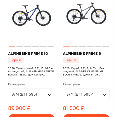
ALPINEBIKE PRIME 10
ALPINEBIKE PRIME 9
Горные
Горные
2026, Темно-синий, 29", 10, 14.5 кг,
2026, Серый, 29", 9, 14.7 кг, без
без педалей, ALPINEBIKE G3 PRIME
педалей, ALPINEBIKE G3 PRIME
BOOST 148х12. Даункантри
BOOST 148х12. Даункантри
геометрия, гладкие швы, дропауты
геометрия, гладкие швы, дропауты
SRAM UDH, увеличенный рулевой
SRAM UDH, увеличенный рулевой
стакан, дополнительные бонки,
стакан, дополнительные бонки,
Размер рамы
Размер рамы
крепление багажника и отверстия
крепление багажника и отверстия
для дроппера, SHIMANO MT200,
для дроппера, SHIMANO MT200,
ротор SHIMANO SM-RT56, 180 мм,
ротор SHIMANO SM-RT56, 180 мм,
S/M (ЕТТ 595)"
S/M (ЕТТ 595)"
SHIMANO MT200, ротор SHIMANO
SHIMANO MT200, ротор SHIMANO
SM-RT56, 160 мм, L/XL
SM-RT56, 160 мм, L/XL
89 900 ₽
81 500 ₽