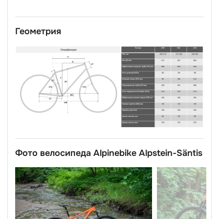
Геометрия
Фото велосипеда Alpinebike Alpstein-Säntis