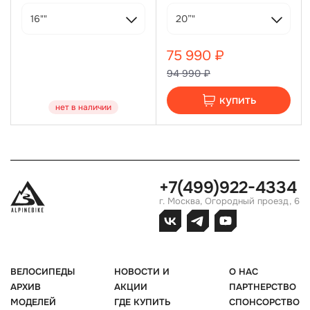
TEKTRO 160мм. 6В, TEKTRO HD-
160мм. 6В, TEKTRO HD-M275 ручка
M275 ручка и калипер, ротор:
и калипер, ротор: TEKTRO 180мм.
16""
20”"
TEKTRO 180мм. 6В, 14 кг
6В, 13.9 кг, без педалей, в размере
M-19”
75 990 ₽
94 990 ₽
купить
нет в наличии
+7(499)922-4334
г. Москва, Огородный проезд, 6
ВЕЛОСИПЕДЫ
НОВОСТИ И
О НАС
АРХИВ
АКЦИИ
ПАРТНЕРСТВО
МОДЕЛЕЙ
ГДЕ КУПИТЬ
СПОНСОРСТВО