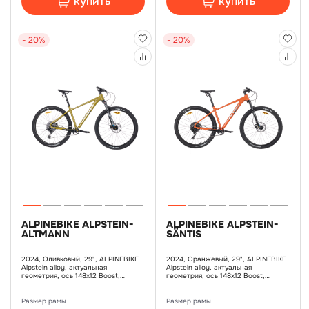
купить
купить
- 20%
- 20%
ALPINEBIKE ALPSTEIN-
ALPINEBIKE ALPSTEIN-
ALTMANN
SÄNTIS
2024, Оливковый, 29", ALPINEBIKE
2024, Оранжевый, 29", ALPINEBIKE
Alpstein alloy, актуальная
Alpstein alloy, актуальная
геометрия, ось 148х12 Boost,
геометрия, ось 148х12 Boost,
конусный рулевой стакан,
конусный рулевой стакан,
внутренняя прокладка рубашек,
внутренняя прокладка рубашек,
гидроформинг, 10, TEKTRO HD-
гидроформинг, 11, TEKTRO HD-M275
Размер рамы
Размер рамы
M275 ручка и калипер, ротор:
ручка и калипер, ротор: TEKTRO