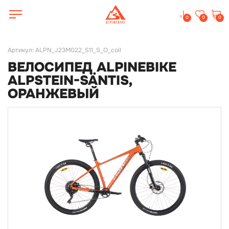
0
0
0
Артикул: ALPN_J23M022_S11_S_O_coil
ВЕЛОСИПЕД ALPINEBIKE
ALPSTEIN-SÄNTIS,
ОРАНЖЕВЫЙ